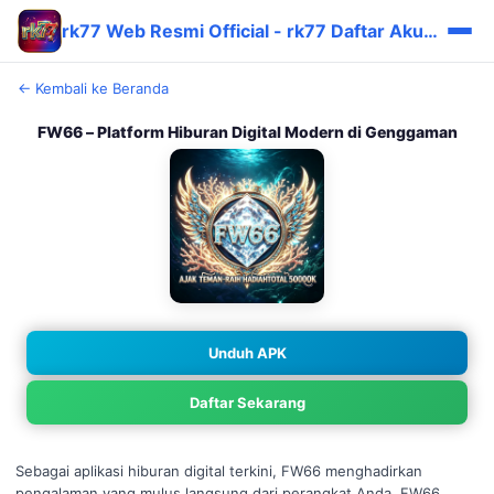
rk77 Web Resmi Official - rk77 Daftar Akun Aman Terbaru 🔥
← Kembali ke Beranda
FW66 – Platform Hiburan Digital Modern di Genggaman
Unduh APK
Daftar Sekarang
Sebagai aplikasi hiburan digital terkini, FW66 menghadirkan
pengalaman yang mulus langsung dari perangkat Anda. FW66