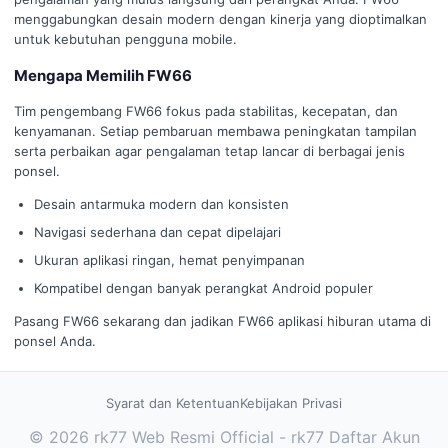
menggabungkan desain modern dengan kinerja yang dioptimalkan
untuk kebutuhan pengguna mobile.
Mengapa Memilih FW66
Tim pengembang FW66 fokus pada stabilitas, kecepatan, dan
kenyamanan. Setiap pembaruan membawa peningkatan tampilan
serta perbaikan agar pengalaman tetap lancar di berbagai jenis
ponsel.
Desain antarmuka modern dan konsisten
Navigasi sederhana dan cepat dipelajari
Ukuran aplikasi ringan, hemat penyimpanan
Kompatibel dengan banyak perangkat Android populer
Pasang FW66 sekarang dan jadikan FW66 aplikasi hiburan utama di
ponsel Anda.
Syarat dan Ketentuan
Kebijakan Privasi
© 2026 rk77 Web Resmi Official - rk77 Daftar Akun