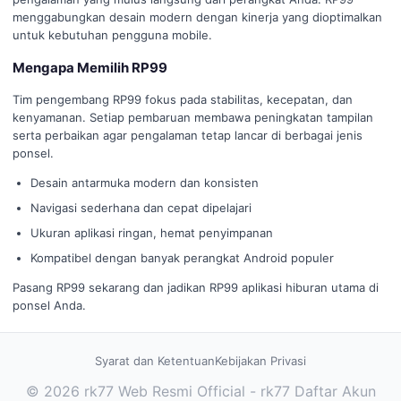
menggabungkan desain modern dengan kinerja yang dioptimalkan
untuk kebutuhan pengguna mobile.
Mengapa Memilih RP99
Tim pengembang RP99 fokus pada stabilitas, kecepatan, dan
kenyamanan. Setiap pembaruan membawa peningkatan tampilan
serta perbaikan agar pengalaman tetap lancar di berbagai jenis
ponsel.
Desain antarmuka modern dan konsisten
Navigasi sederhana dan cepat dipelajari
Ukuran aplikasi ringan, hemat penyimpanan
Kompatibel dengan banyak perangkat Android populer
Pasang RP99 sekarang dan jadikan RP99 aplikasi hiburan utama di
ponsel Anda.
Syarat dan Ketentuan
Kebijakan Privasi
© 2026 rk77 Web Resmi Official - rk77 Daftar Akun